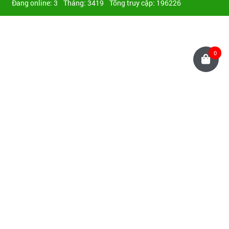
Đang online: 3
Tháng: 3419
Tổng truy cập: 196226
0