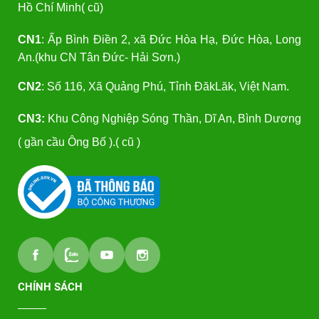
Hồ Chí Minh( cũ)
CN1
: Ấp Bình Điền 2, xã Đức Hòa Hạ, Đức Hòa, Long
An.(khu CN Tân Đức- Hải Sơn.)
CN2
: Số 116, Xã Quảng Phú, Tỉnh ĐăkLăk, Việt Nam.
CN3:
Khu Công Nghiệp Sóng Thần, Dĩ An, Bình Dương
( gần cầu Ông Bố ).( cũ )
CHÍNH SÁCH