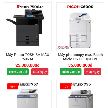
Máy Photo TOSHIBA MÀU
Máy photocopy màu Ricoh
7506 AC
Aficio C6000 DỊCH VỤ
25.000.000đ
35.000.000đ
Thêm Vào Giỏ
Mua Ngay
Thêm Vào Giỏ
Mua Ngay
-19%
-10%