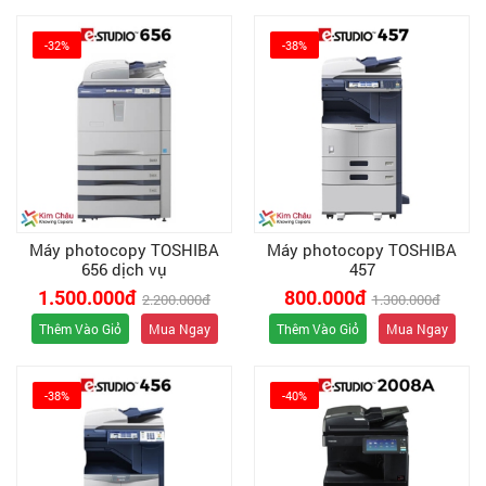
-32%
-38%
Máy photocopy TOSHIBA
Máy photocopy TOSHIBA
656 dịch vụ
457
1.500.000đ
800.000đ
2.200.000đ
1.300.000đ
Thêm Vào Giỏ
Mua Ngay
Thêm Vào Giỏ
Mua Ngay
-38%
-40%