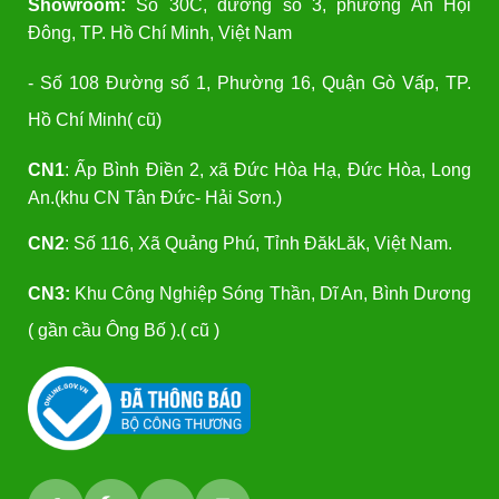
Showroom:
Số 30C, đường số 3, phường An Hội
Đông, TP. Hồ Chí Minh, Việt Nam
- Số 108 Đường số 1, Phường 16, Quận Gò Vấp, TP.
Hồ Chí Minh( cũ)
CN1
: Ấp Bình Điền 2, xã Đức Hòa Hạ, Đức Hòa, Long
An.(khu CN Tân Đức- Hải Sơn.)
CN2
: Số 116, Xã Quảng Phú, Tỉnh ĐăkLăk, Việt Nam.
CN3:
Khu Công Nghiệp Sóng Thần, Dĩ An, Bình Dương
( gần cầu Ông Bố ).( cũ )