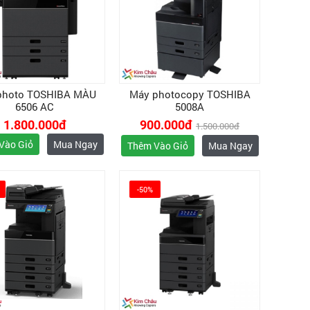
photo TOSHIBA MÀU
Máy photocopy TOSHIBA
6506 AC
5008A
1.800.000đ
900.000đ
1.500.000đ
Vào Giỏ
Mua Ngay
Thêm Vào Giỏ
Mua Ngay
-50%