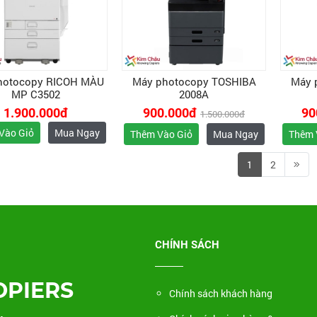
hotocopy RICOH MÀU
Máy photocopy TOSHIBA
Máy 
MP C3502
2008A
1.900.000đ
900.000đ
90
1.500.000đ
Vào Giỏ
Mua Ngay
Thêm Vào Giỏ
Mua Ngay
Thêm 
1
2
CHÍNH SÁCH
OPIERS
Chính sách khách hàng