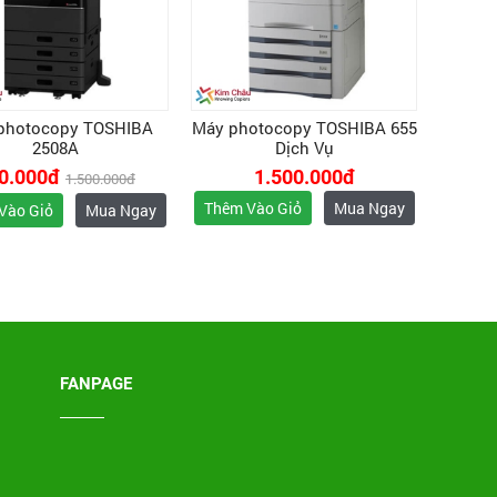
photocopy TOSHIBA
Máy photocopy TOSHIBA 655
2508A
Dịch Vụ
0.000đ
1.500.000đ
1.500.000đ
Thêm Vào Giỏ
Mua Ngay
Vào Giỏ
Mua Ngay
FANPAGE