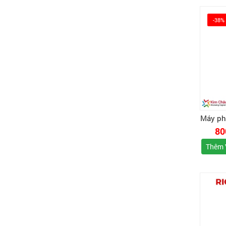
-38%
Máy ph
80
Thêm 