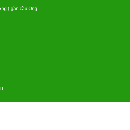
ng ( gần cầu Ông
ÂU