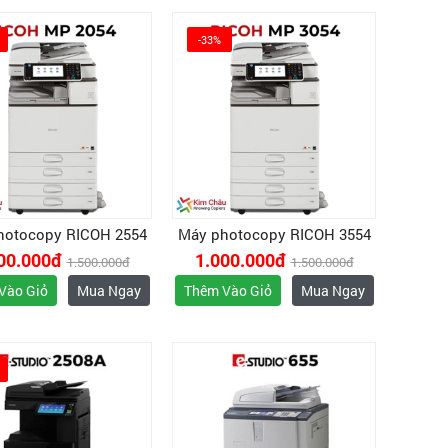
-33%
hotocopy RICOH 2554
Máy photocopy RICOH 3554
00.000đ
1.000.000đ
1.500.000đ
1.500.000đ
Vào Giỏ
Mua Ngay
Thêm Vào Giỏ
Mua Ngay