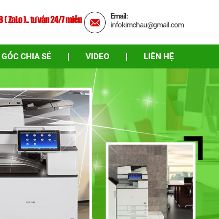
Email:
( ZaLo )... tư vấn 24/7 miễn
infokimchau@gmail.com
GÓC CHIA SẺ
VIDEO
LIÊN HỆ