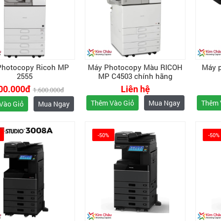
Photocopy Ricoh MP
Máy Photocopy Màu RICOH
Máy 
2555
MP C4503 chính hãng
00.000đ
Liên hệ
1.600.000đ
Thêm Vào Giỏ
Mua Ngay
Thêm 
Vào Giỏ
Mua Ngay
-50%
-50%