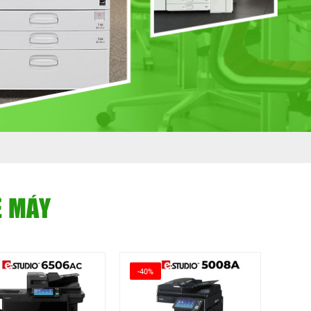
Ê MÁY
-40%