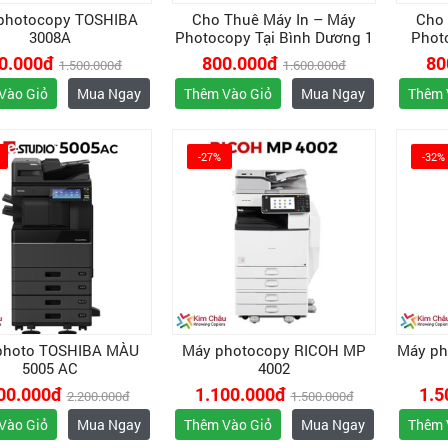
photocopy TOSHIBA
Cho Thuê Máy In – Máy
Cho 
3008A
Photocopy Tại Bình Dương 1
Phot
0.000đ
800.000đ
80
1.500.000đ
1.600.000đ
Vào Giỏ
Mua Ngay
Thêm Vào Giỏ
Mua Ngay
Thêm 
-27%
-32%
photo TOSHIBA MÀU
Máy photocopy RICOH MP
Máy ph
5005 AC
4002
00.000đ
1.100.000đ
1.5
2.200.000đ
1.500.000đ
Vào Giỏ
Mua Ngay
Thêm Vào Giỏ
Mua Ngay
Thêm 