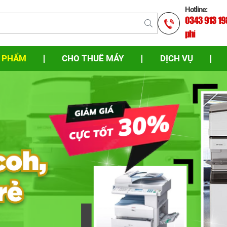
Hotline:
0343 913 198 
phí
 PHẨM
CHO THUÊ MÁY
DỊCH VỤ