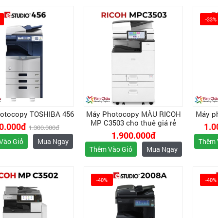
-33%
otocopy TOSHIBA 456
Máy Photocopy MÀU RICOH
Máy p
MP C3503 cho thuê giá rẻ
0.000đ
1.0
1.300.000đ
1.900.000đ
Vào Giỏ
Mua Ngay
Thêm 
Thêm Vào Giỏ
Mua Ngay
-40%
-40%