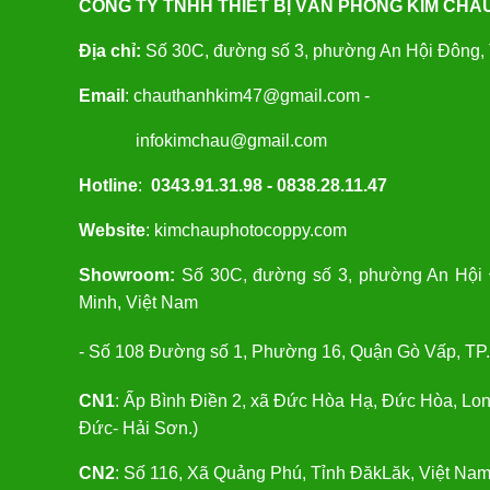
CÔNG TY TNHH THIẾT BỊ VĂN PHÒNG KIM CHÂ
Địa chỉ:
Số 30C, đường số 3, phường An Hội Đông, 
Email
: chauthanhkim47@gmail.com -
infokimchau@gmail.com
Hotline
:
0343.91.31.98 - 0838.28.11.47
Website
: kimchauphotocoppy.com
Showroom:
Số 30C, đường số 3, phường An Hội 
Minh, Việt Nam
- Số 108 Đường số 1, Phường 16, Quận Gò Vấp, TP.
CN1
: Ấp Bình Điền 2, xã Đức Hòa Hạ, Đức Hòa, Lo
Đức- Hải Sơn.)
CN2
: Số 116, Xã Quảng Phú, Tỉnh ĐăkLăk, Việt Nam