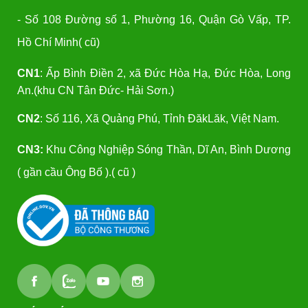
- Số 108 Đường số 1, Phường 16, Quận Gò Vấp, TP.
Hồ Chí Minh( cũ)
CN1
: Ấp Bình Điền 2, xã Đức Hòa Hạ, Đức Hòa, Long
An.(khu CN Tân Đức- Hải Sơn.)
CN2
: Số 116, Xã Quảng Phú, Tỉnh ĐăkLăk, Việt Nam.
CN3:
Khu Công Nghiệp Sóng Thần, Dĩ An, Bình Dương
( gần cầu Ông Bố ).( cũ )