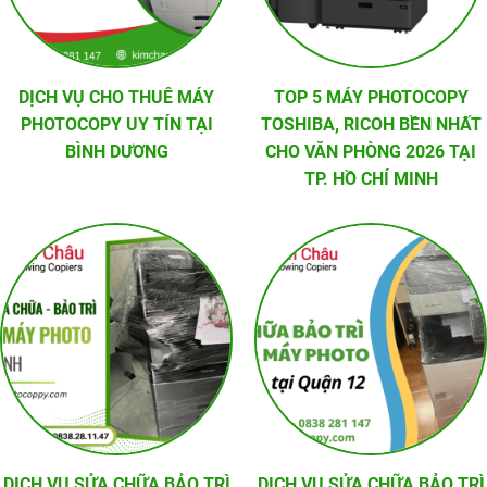
DỊCH VỤ CHO THUÊ MÁY
TOP 5 MÁY PHOTOCOPY
PHOTOCOPY UY TÍN TẠI
TOSHIBA, RICOH BỀN NHẤT
BÌNH DƯƠNG
CHO VĂN PHÒNG 2026 TẠI
TP. HỒ CHÍ MINH
DỊCH VỤ SỬA CHỮA BẢO TRÌ
DỊCH VỤ SỬA CHỮA BẢO TRÌ